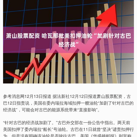
参考消息网12月13日报道 据法新社12月12日报道萧山股票配资，古
巴12日指责说，美国在委内瑞拉海域扣押一艘油轮“加剧了针对古巴的
经济战”，可能会对古巴的能源系统带来“直接影响”。
“针对古巴的经济战加剧了。”古巴外交部在一份公告中指出。两天前
美国扣押了委内瑞拉“船长”号油轮。古巴在11日就曾“坚决”谴责扣押行
为，但是没有明确该油轮是否驶往古巴。美国《华盛顿邮报》则宣称