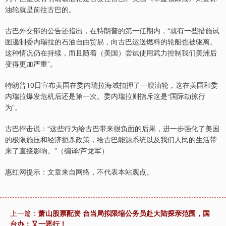
油轮就是前往古巴的。
古巴外交部的公告还指出，在特朗普的第一任期内，“就有一些措施试
图遏制委内瑞拉的石油自由贸易，向古巴运送燃料的轮船也被驱离。
这种情况仍在持续，而且随着（美国）尝试使用武力控制我们美洲后
变得更加严重”。
特朗普10日宣布美国在委内瑞拉海域扣押了一艘油轮，这在美国和委
内瑞拉爆发危机后还是第一次。委内瑞拉则指斥这是“国际劫掠行
为”。
古巴抨击说：“这些行为给古巴带来很负面的后果，进一步强化了美国
的极限施压和经济扼杀政策，给古巴能源系统以及我们人民的生活带
来了直接影响。”（编译/芦龙军）
惠红网提示：文章来自网络，不代表本站观点。
上一篇：
萧山股票配资 台当局拟限缩公务员赴大陆探亲范围，国
台办：又一恶行！