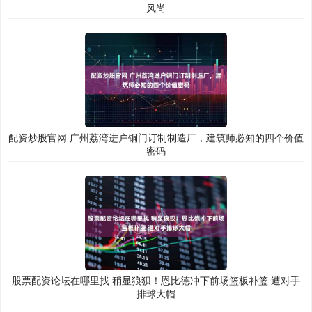
风尚
配资炒股官网 广州荔湾进户铜门订制制造厂，建筑师必知的四个价值
密码
股票配资论坛在哪里找 稍显狼狈！恩比德冲下前场篮板补篮 遭对手
排球大帽